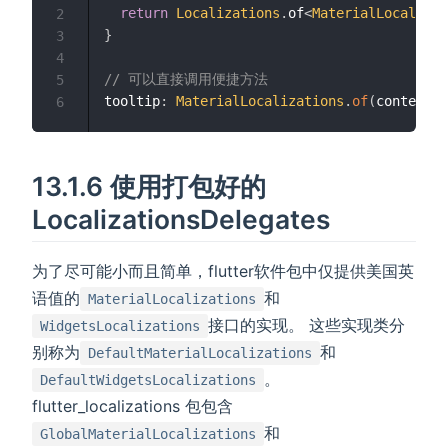
return
Localizations
.
of
<
MaterialLocalizat
2
}
3
4
// 可以直接调用便捷方法
5
tooltip
:
MaterialLocalizations
.
of
(
context
)
.
6
13.1.6 使用打包好的
LocalizationsDelegates
为了尽可能小而且简单，flutter软件包中仅提供美国英
语值的
和
MaterialLocalizations
接口的实现。 这些实现类分
WidgetsLocalizations
别称为
和
DefaultMaterialLocalizations
。
DefaultWidgetsLocalizations
flutter_localizations 包包含
和
GlobalMaterialLocalizations