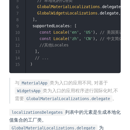
// 本地化的代理类
5
GlobalMaterialLocalizations
.
delegate
,
6
GlobalWidgetsLocalizations
.
delegate
,
7
]
,
8
 supportedLocales
:
[
9
const
Locale
(
'en'
,
'US'
)
,
// 美国英语
10
const
Locale
(
'zh'
,
'CN'
)
,
// 中文简体
11
//其他Locales
12
]
,
13
// ...
14
)
15
与
类为入口的应用不同, 对基于
MaterialApp
类为入口的应用程序进行国际化时,不
WidgetsApp
需要
。
GlobalMaterialLocalizations.delegate
列表中的元素是生成本地化
localizationsDelegates
值集合的工厂类。
为
GlobalMaterialLocalizations.delegate