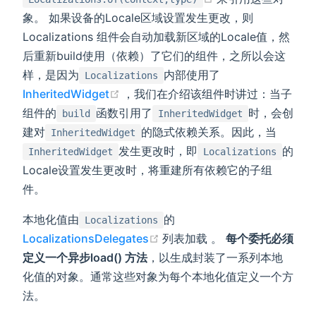
象。 如果设备的Locale区域设置发生更改，则
Localizations 组件会自动加载新区域的Locale值，然
后重新build使用（依赖）了它们的组件，之所以会这
样，是因为
内部使用了
Localizations
(opens new window)
InheritedWidget
，我们在介绍该组件时讲过：当子
组件的
函数引用了
时，会创
build
InheritedWidget
建对
的隐式依赖关系。因此，当
InheritedWidget
发生更改时，即
的
InheritedWidget
Localizations
Locale设置发生更改时，将重建所有依赖它的子组
件。
本地化值由
的
Localizations
(opens new window)
LocalizationsDelegates
列表加载 。
每个委托必须
定义一个异步load() 方法
，以生成封装了一系列本地
化值的对象。通常这些对象为每个本地化值定义一个方
法。