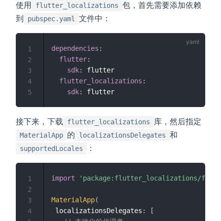
使用
包，首先需要添加依赖
flutter_localizations
到
文件中：
pubspec.yaml
dependencies
:
1
flutter
:
2
sdk
:
 flutter

3
flutter_localizations
:
4
sdk
:
5
接下来，下载
库，然后指定
flutter_localizations
的
和
MaterialApp
localizationsDelegates
：
supportedLocales
import
'package:flutter_localizations/flutt
1
2
MaterialApp
(
3
 localizationsDelegates
:
[
4