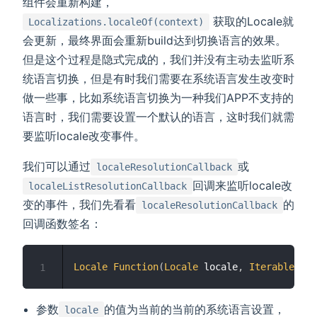
组件会重新构建，
获取的Locale就
Localizations.localeOf(context)
会更新，最终界面会重新build达到切换语言的效果。
但是这个过程是隐式完成的，我们并没有主动去监听系
统语言切换，但是有时我们需要在系统语言发生改变时
做一些事，比如系统语言切换为一种我们APP不支持的
语言时，我们需要设置一个默认的语言，这时我们就需
要监听locale改变事件。
我们可以通过
或
localeResolutionCallback
回调来监听locale改
localeListResolutionCallback
变的事件，我们先看看
的
localeResolutionCallback
回调函数签名：
Locale
Function
(
Locale
 locale
,
Iterable
<
Loc
1
参数
的值为当前的当前的系统语言设置，
locale