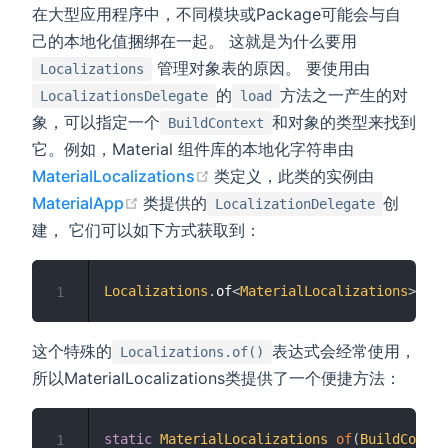
在大型应用程序中，不同模块或Package可能会与自
己的本地化值捆绑在一起。 这就是为什么要用
管理对象表的原因。 要使用由
Localizations
的
方法之一产生的对
LocalizationsDelegate
load
象，可以指定一个
和对象的类型来找到
BuildContext
它。例如，Material 组件库的本地化字符串由
(opens new window)
MaterialLocalizations
类定义，此类的实例由
(opens new window)
MaterialApp
类提供的
创
LocalizationDelegate
建， 它们可以如下方式获取到：
Localizations
.
of
<
MaterialLocalizations
>
(
con
1
这个特殊的
表达式会经常使用，
Localizations.of()
所以MaterialLocalizations类提供了一个便捷方法：
static
MaterialLocalizations
of
(
BuildContex
1