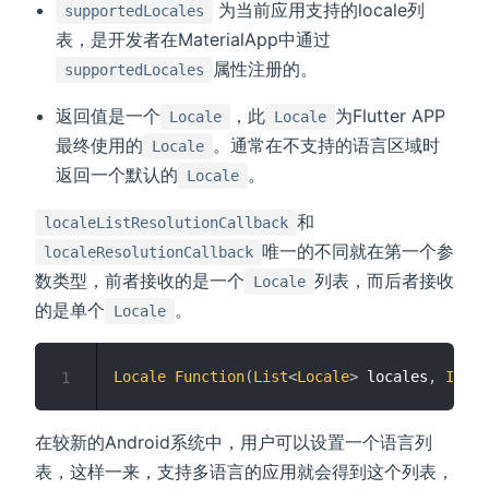
为当前应用支持的locale列
supportedLocales
表，是开发者在MaterialApp中通过
属性注册的。
supportedLocales
返回值是一个
，此
为Flutter APP
Locale
Locale
最终使用的
。通常在不支持的语言区域时
Locale
返回一个默认的
。
Locale
和
localeListResolutionCallback
唯一的不同就在第一个参
localeResolutionCallback
数类型，前者接收的是一个
列表，而后者接收
Locale
的是单个
。
Locale
Locale
Function
(
List
<
Locale
>
 locales
,
Itera
1
在较新的Android系统中，用户可以设置一个语言列
表，这样一来，支持多语言的应用就会得到这个列表，