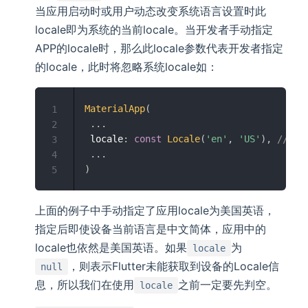
当应用启动时或用户动态改变系统语言设置时此
locale即为系统的当前locale。当开发者手动指定
APP的locale时，那么此locale参数代表开发者指定
的locale，此时将忽略系统locale如：
MaterialApp
(
1
.
.
.
2
 locale
:
const
Locale
(
'en'
,
'US'
)
,
//手动
3
.
.
.
4
)
5
上面的例子中手动指定了应用locale为美国英语，
指定后即使设备当前语言是中文简体，应用中的
locale也依然是美国英语。如果
为
locale
，则表示Flutter未能获取到设备的Locale信
null
息，所以我们在使用
之前一定要先判空。
locale