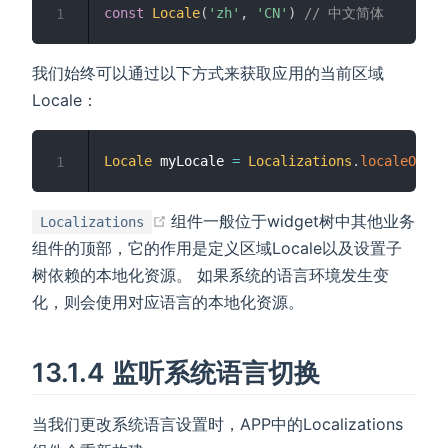
const
Locale
(
'zh'
,
'CN'
)
// 中文简体
1
我们始终可以通过以下方式来获取应用的当前区域
Locale：
Locale
 myLocale 
=
Localizations
.
localeOf
(
co
1
(opens new window)
组件一般位于widget树中其他业务
Localizations
组件的顶部，它的作用是定义区域Locale以及设置子
树依赖的本地化资源。 如果系统的语言环境发生变
化，则会使用对应语言的本地化资源。
13.1.4 监听系统语言切换
当我们更改系统语言设置时，APP中的Localizations