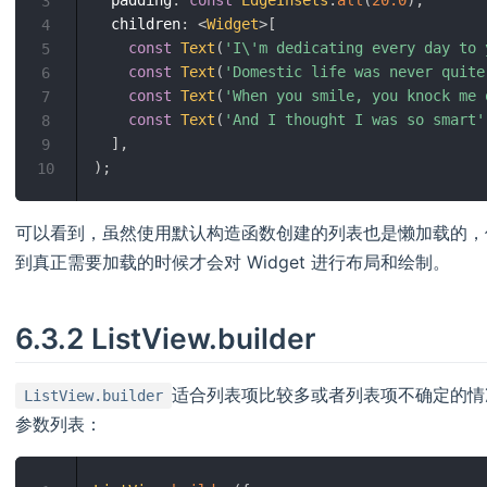
  padding
:
const
EdgeInsets
.
all
(
20.0
)
,
3
  children
:
<
Widget
>
[
4
const
Text
(
'I\'m dedicating every day to 
5
const
Text
(
'Domestic life was never quite
6
const
Text
(
'When you smile, you knock me 
7
const
Text
(
'And I thought I was so smart'
8
]
,
9
)
;
10
可以看到，虽然使用默认构造函数创建的列表也是懒加载的，但我
到真正需要加载的时候才会对 Widget 进行布局和绘制。
6.3.2 ListView.builder
适合列表项比较多或者列表项不确定的情
ListView.builder
参数列表：