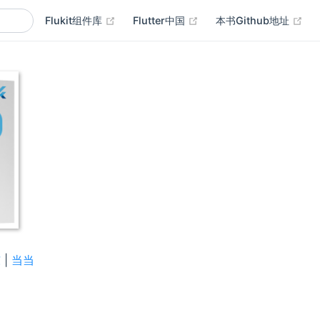
(opens new window)
(opens new window)
(op
Flukit组件库
Flutter中国
本书Github地址
东
|
当当