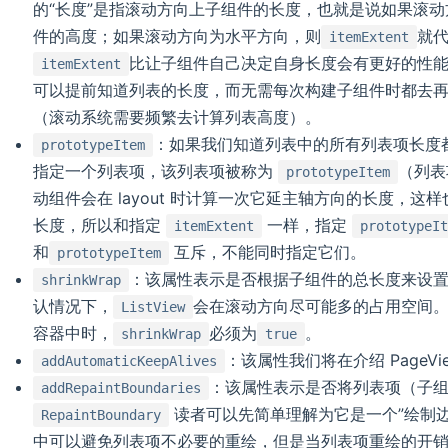
的“长度”是指滚动方向上子组件的长度，也就是说如果滚
件的高度；如果滚动方向为水平方向，则
就
itemExtent
比让子组件自己决定自身长度会有更好的性
itemExtent
可以提前知道列表的长度，而无需每次构建子组件时都去
（滚动系统需要频繁去计算列表高度）。
：如果我们知道列表中的所有列表项长度
prototypeItem
指定一个列表项，该列表项被称为
（列表
prototypeItem
动组件会在 layout 时计算一次它延主轴方向的长度，
长度，所以和指定
一样，指定
itemExtent
prototypeI
和
互斥，不能同时指定它们。
prototypeItem
：该属性表示是否根据子组件的总长度来设
shrinkWrap
认情况下，
会在滚动方向尽可能多的占用空间
ListView
容器中时，
必须为
。
shrinkWrap
true
：该属性我们将在介绍 PageV
addAutomaticKeepAlives
：该属性表示是否将列表项（子
addRepaintBoundaries
读者可以先简单理解为它是一个”绘制边
RepaintBoundary
中可以避免列表项不必要的重绘，但是当列表项重绘的开