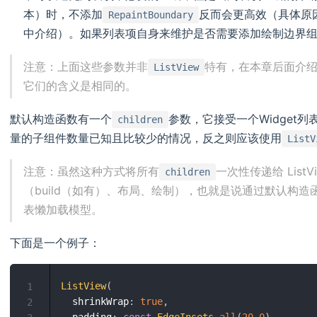
本）时，不添加
反而会更高效（具体原因会
RepaintBoundary
中介绍）。如果列表项自身来维护是否需要添加绘制边界组件，
注意：上面这些参数并非
特有，在本章后面介
ListView
它们的含义是相同的。
默认构造函数有一个
参数，它接受一个Widget列表
children
量的子组件数量已知且比较少的情况，反之则应该使用
ListV
注意：虽然这种方式将所有
一次性传递给 Lis
children
（build（如有）、布局、绘制），也就是说通过默认构造函数构建的
表懒加载模型。
下面是一个例子：
ListView
(
1
  shrinkWrap
:
true
,
2