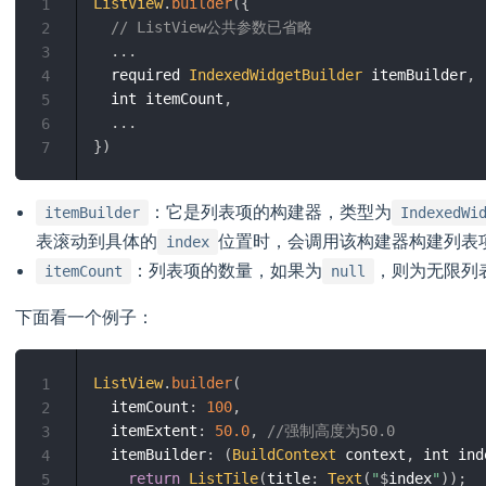
ListView
.
builder
(
{
1
// ListView公共参数已省略  
2
.
.
.
3
  required 
IndexedWidgetBuilder
 itemBuilder
,
4
  int itemCount
,
5
.
.
.
6
}
)
7
：它是列表项的构建器，类型为
itemBuilder
IndexedWi
表滚动到具体的
位置时，会调用该构建器构建列表
index
：列表项的数量，如果为
，则为无限列
itemCount
null
下面看一个例子：
ListView
.
builder
(
1
  itemCount
:
100
,
2
  itemExtent
:
50.0
,
//强制高度为50.0
3
  itemBuilder
:
(
BuildContext
 context
,
 int ind
4
return
ListTile
(
title
:
Text
(
"
$
index
"
)
)
;
5