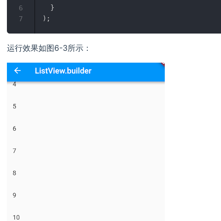
}
6
)
;
7
运行效果如图6-3所示：