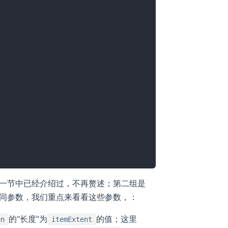
一节中已经介绍过，不再赘述；第二组是
同参数，我们重点来看看这些参数，：
的“长度”为
的值；这里
en
itemExtent