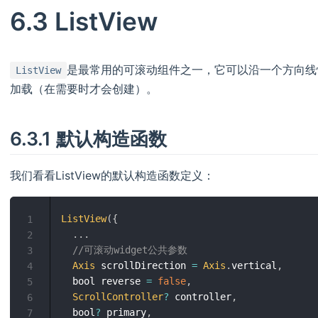
6.3 ListView
是最常用的可滚动组件之一，它可以沿一个方向线
ListView
加载（在需要时才会创建）。
6.3.1 默认构造函数
我们看看ListView的默认构造函数定义：
ListView
(
{
1
.
.
.
2
//可滚动widget公共参数
3
Axis
 scrollDirection 
=
Axis
.
vertical
,
4
  bool reverse 
=
false
,
5
ScrollController
?
 controller
,
6
  bool
?
 primary
,
7