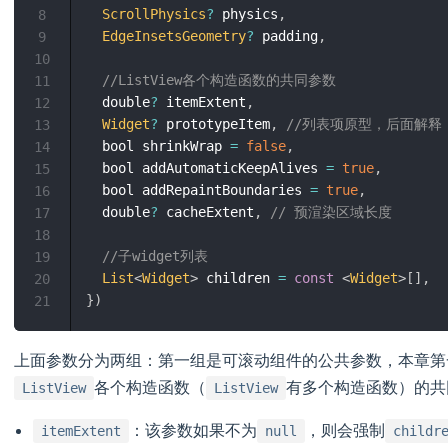
ScrollPhysics
?
 physics
,
8
EdgeInsetsGeometry
?
 padding
,
9
10
//ListView各个构造函数的共同参数  
11
  double
?
 itemExtent
,
12
Widget
?
 prototypeItem
,
//列表项原型，后面解释
13
  bool shrinkWrap 
=
false
,
14
  bool addAutomaticKeepAlives 
=
true
,
15
  bool addRepaintBoundaries 
=
true
,
16
  double
?
 cacheExtent
,
// 预渲染区域长度
17
18
//子widget列表
19
List
<
Widget
>
 children 
=
const
<
Widget
>
[
]
,
20
}
)
21
上面参数分为两组：第一组是可滚动组件的公共参数，本章第
各个构造函数（
有多个构造函数）的共
ListView
ListView
：该参数如果不为
，则会强制
itemExtent
null
childr