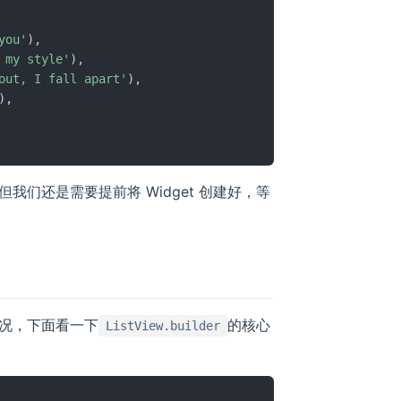
you'
)
,
 my style'
)
,
out, I fall apart'
)
,
)
,
们还是需要提前将 Widget 创建好，等
况，下面看一下
的核心
ListView.builder