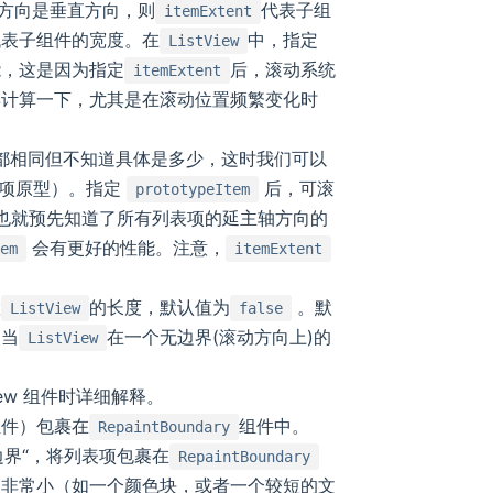
动方向是垂直方向，则
代表子组
itemExtent
代表子组件的宽度。在
中，指定
ListView
能，这是因为指定
后，滚动系统
itemExtent
再计算一下，尤其是在滚动位置频繁变化时
都相同但不知道具体是多少，这时我们可以
项原型）。指定
后，可滚
prototypeItem
这样也就预先知道了所有列表项的延主轴方向的
会有更好的性能。注意，
tem
itemExtent
置
的长度，默认值为
。默
ListView
false
。当
在一个无边界(滚动方向上)的
ListView
iew 组件时详细解释。
组件）包裹在
组件中。
RepaintBoundary
界“，将列表项包裹在
RepaintBoundary
销非常小（如一个颜色块，或者一个较短的文